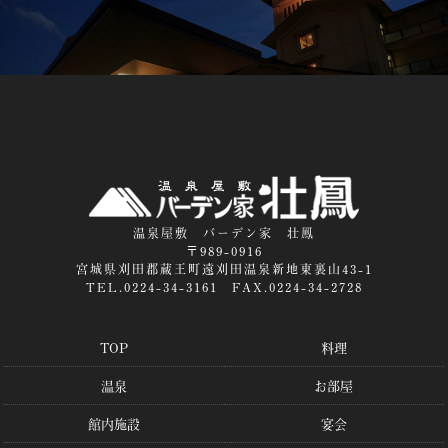
温泉屋敷 バーデン家 壮鳳
〒989-0916
宮城県刈田郡蔵王町遠刈田温泉新地東裏山43-1
TEL.0224-34-3161 FAX.0224-34-2728
TOP
料理
温泉
お部屋
館内施設
宴会