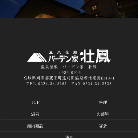
温泉屋敷 バーデン家 壮鳳
〒989-0916
宮城県刈田郡蔵王町遠刈田温泉新地東裏山43-1
TEL.0224-34-3161 FAX.0224-34-2728
TOP
料理
温泉
お部屋
館内施設
宴会
法事