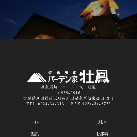
温泉屋敷 バーデン家 壮鳳
〒989-0916
宮城県刈田郡蔵王町遠刈田温泉新地東裏山43-1
TEL.0224-34-3161 FAX.0224-34-2728
TOP
料理
温泉
お部屋