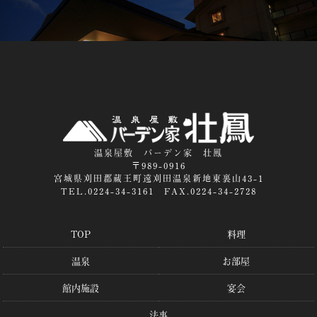
温泉屋敷 バーデン家 壮鳳
〒989-0916
宮城県刈田郡蔵王町遠刈田温泉新地東裏山43-1
TEL.0224-34-3161 FAX.0224-34-2728
TOP
料理
温泉
お部屋
館内施設
宴会
法事