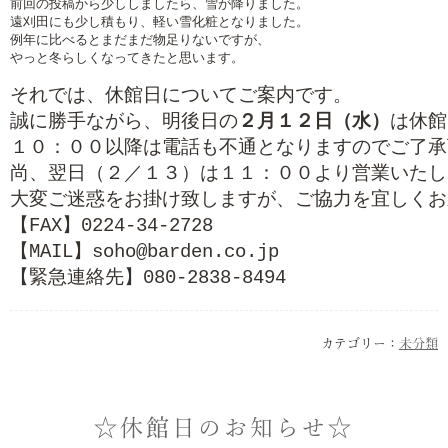
前回の投稿から少ししましたら、雪が降りました。

遠刈田にも少し積もり、軽い雪化粧となりました。

例年に比べるとまだまだ物足りないですが、

やっと冬らしくなってきたと思います。

それでは、休館日についてご案内です。

誠に勝手ながら、明後日の
２月１２日（水）
は休館
１０：００以降は電話も不通となりますのでご了承
尚、翌日（２／１３）は１１：００より営業いたし
【FAX】0224-34-2728
【MAIL】soho@barden.co.jp
【緊急連絡先】080-2838-8494
カテゴリー：
未分類
☆休館日のお知らせ☆