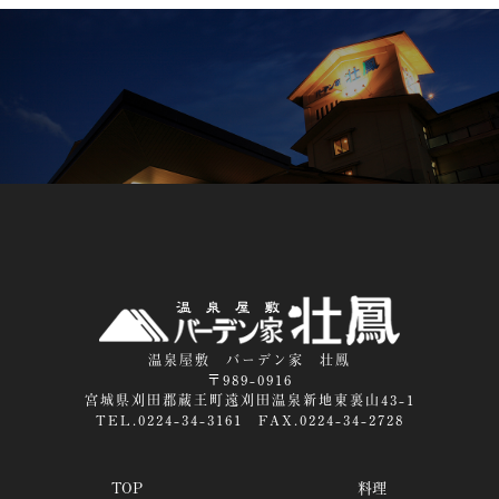
温泉屋敷 バーデン家 壮鳳
〒989-0916
宮城県刈田郡蔵王町遠刈田温泉新地東裏山43-1
TEL.0224-34-3161 FAX.0224-34-2728
TOP
料理