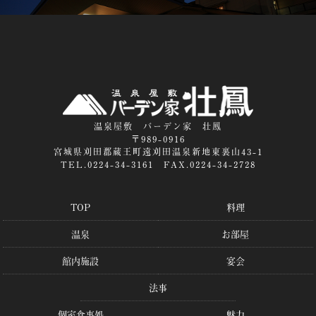
温泉屋敷 バーデン家 壮鳳
〒989-0916
宮城県刈田郡蔵王町遠刈田温泉新地東裏山43-1
TEL.0224-34-3161 FAX.0224-34-2728
TOP
料理
温泉
お部屋
館内施設
宴会
法事
個室食事処
魅力