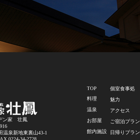
TOP
個室食事処
料理
魅力
温泉
アクセス
デン家 壮鳳
お部屋
ご宿泊プラン
916
館内施設
日帰りプラン
温泉新地東裏山43-1
AX.0224-34-2728