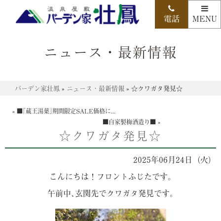
ニュース・最新情報
バーデン家壮鳳
»
ニュース・最新情報
»
☆クワガタ発見☆
«
■｢蔵王湯葉｣期間限定SALE価格に...
■自家製梅酒造り■
»
☆クワガタ発見☆
2025年06月24日（火）
こんにちは！フロントふじたです｡
午前中､玄関先でクワガタ発見です｡