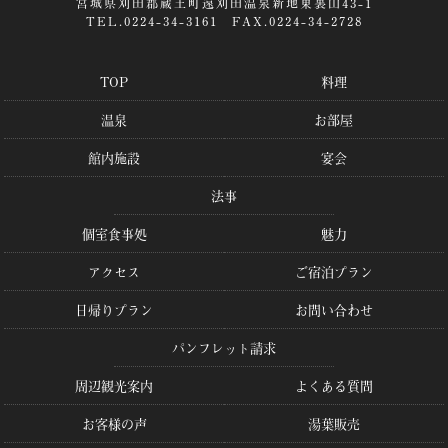
宮城県刈田郡蔵王町遠刈田温泉新地東裏山43-1
TEL.0224-34-3161 FAX.0224-34-2728
TOP
料理
温泉
お部屋
館内施設
宴会
法事
個室食事処
魅力
アクセス
ご宿泊プラン
日帰りプラン
お問い合わせ
パンフレット請求
周辺観光案内
よくある質問
お客様の声
湯葉販売