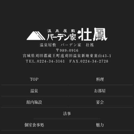
温泉屋敷 バーデン家 壮鳳
〒989-0916
宮城県刈田郡蔵王町遠刈田温泉新地東裏山43-1
TEL.0224-34-3161 FAX.0224-34-2728
TOP
料理
温泉
お部屋
館内施設
宴会
法事
個室食事処
魅力