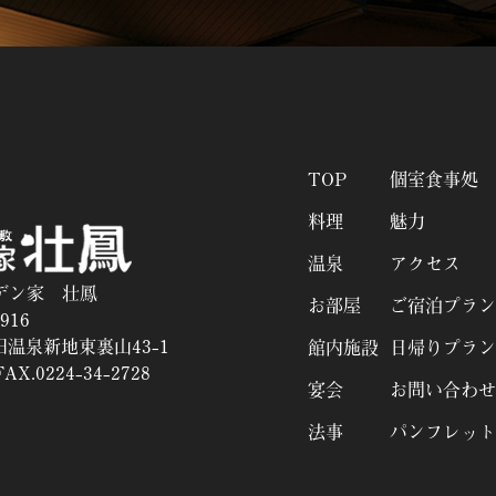
TOP
個室食事処
料理
魅力
温泉
アクセス
デン家 壮鳳
お部屋
ご宿泊プラン
916
温泉新地東裏山43-1
館内施設
日帰りプラン
AX.0224-34-2728
宴会
お問い合わせ
法事
パンフレット