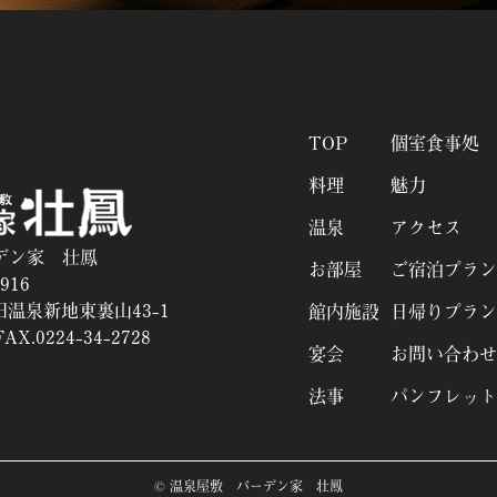
TOP
個室食事処
料理
魅力
温泉
アクセス
デン家 壮鳳
お部屋
ご宿泊プラン
916
温泉新地東裏山43-1
館内施設
日帰りプラン
AX.0224-34-2728
宴会
お問い合わせ
法事
パンフレット
© 温泉屋敷 バーデン家 壮鳳