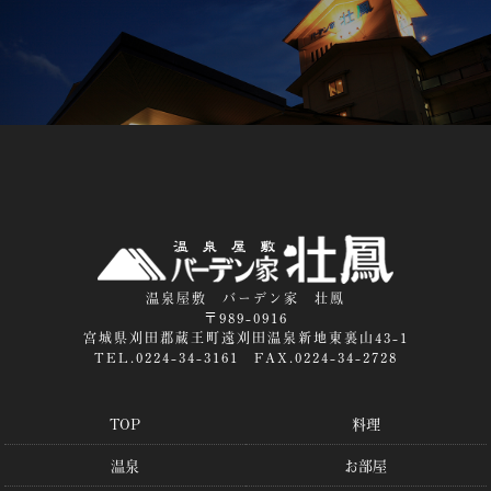
温泉屋敷 バーデン家 壮鳳
〒989-0916
宮城県刈田郡蔵王町遠刈田温泉新地東裏山43-1
TEL.0224-34-3161 FAX.0224-34-2728
TOP
料理
温泉
お部屋