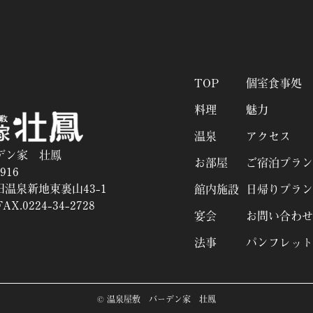
TOP
個室食事処
料理
魅力
温泉
アクセス
デン家 壮鳳
お部屋
ご宿泊プラン
916
温泉新地東裏山43-1
館内施設
日帰りプラン
AX.0224-34-2728
宴会
お問い合わせ
法事
パンフレット
© 温泉屋敷 バーデン家 壮鳳