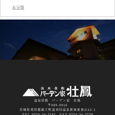
未分類
温泉屋敷 バーデン家 壮鳳
〒989-0916
宮城県刈田郡蔵王町遠刈田温泉新地東裏山43-1
TEL.0224-34-3161 FAX.0224-34-2728