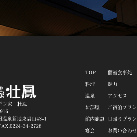
TOP
個室食事処
料理
魅力
温泉
アクセス
デン家 壮鳳
お部屋
ご宿泊プラン
916
温泉新地東裏山43-1
館内施設
日帰りプラン
AX.0224-34-2728
宴会
お問い合わせ