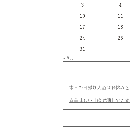
3
4
10
11
17
18
24
25
31
« 5月
本日の日帰り入浴はお休みと
☆美味しい「ゆず酒」できま