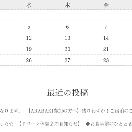
水
木
金
5
6
7
12
13
14
19
20
21
26
27
28
最近の投稿
なります。
【ARABAKI参加の方へ】残りわずか！ご宿泊の
した☆
【ドローン体験会のお知らせ】
◆お食事前のひとと