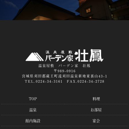
温泉屋敷 バーデン家 壮鳳
〒989-0916
宮城県刈田郡蔵王町遠刈田温泉新地東裏山43-1
TEL.0224-34-3161 FAX.0224-34-2728
TOP
料理
温泉
お部屋
館内施設
宴会