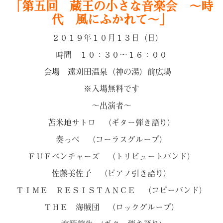
「第五回 蔵王の小さな音楽会 ～時
代 風にふかれて～」
２０１９年１０月１３日（日）
時間 １０：３０～１６：００
会場 遠刈田温泉（神の湯）前広場
※入場無料です
～出演者～
苫米地サトロ （ギター弾き語り）
奏っぺ （コーラスグループ）
ＦＵＦベンチャーズ （トリビュートバンド）
佐藤美佐子 （ピアノ引き語り）
ＴＩＭＥ ＲＥＳＩＳＴＡＮＣＥ （コピーバンド）
ＴＨＥ 海賊団 （ロックグループ）